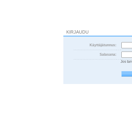
KIRJAUDU
Käyttäjätunnus:
Salasana:
Jos tar